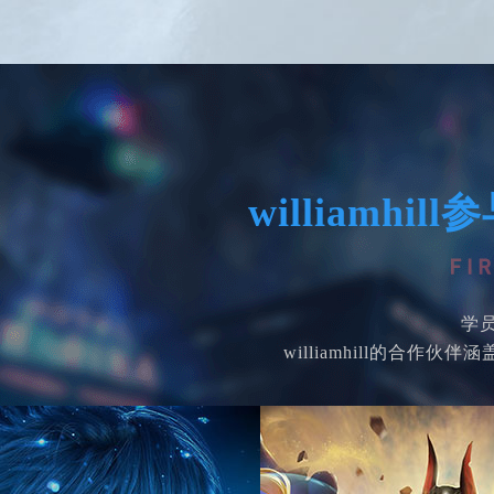
williamh
学
williamhill的合