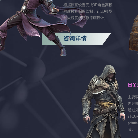
根据原画设定完成3D角色高模
的建模和贴图绘制，让3D模型
最大程度的还原原画设计。
咨询详情
HY
主要
内容
通过
计CG
pai
节。