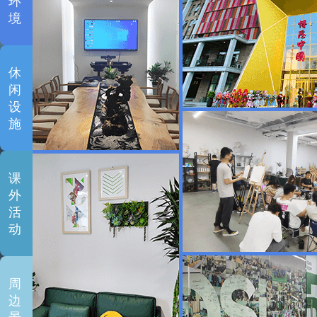
环
境
休
闲
设
施
课
外
活
动
周
边