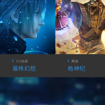
网游
手游
枪神纪
阴阳师