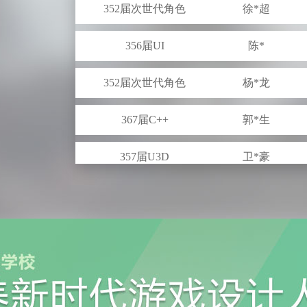
356届UI
陈*
352届次世代角色
杨*龙
367届C++
郭*生
357届U3D
卫*豪
349届U3D
王*为
337届原画
赵*欣
351届策划
曹*
337届原画
张*佳