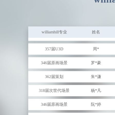
349届U3D
李*展
349届U3D
徐*旺
356届UI
施*韬
williamhill专业
姓名
357届U3D
周*
346届原画场景
罗*豪
362届策划
朱*谦
318届次世代场景
杨*凡
346届原画场景
阮*婷
352届次世代角色
徐*超