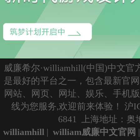
337届原画
严*晨
342届3D动作
吕*
356届UI
边*东
349届U3D
李*展
威廉希尔·williamhill(中国)
349届U3D
徐*旺
是最好的平台之一，包含最新官网
网站、网页、网址、娱乐、手机版、app
356届UI
施*韬
线为您服务,欢迎前来体验！
沪I
357届U3D
周*
6841 上海地址：奥地
346届原画场景
罗*豪
williamhill
|
william威廉中文官网