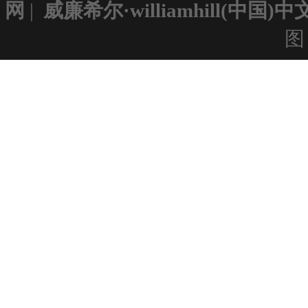
网
|
威廉希尔·williamhill(中国
362届策划
朱*谦
图
318届次世代场景
杨*凡
346届原画场景
阮*婷
352届次世代角色
徐*超
356届UI
陈*
352届次世代角色
杨*龙
367届C++
郭*生
357届U3D
卫*豪