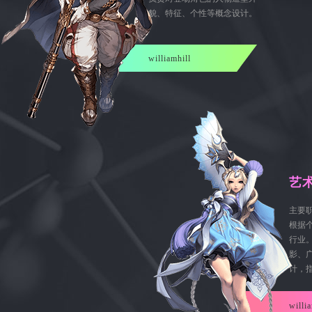
貌、特征、个性等概念设计。
williamhill
艺
主要
根据
行业
影、
计，
will