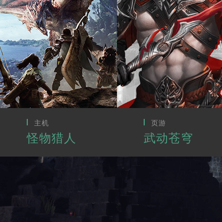
主机
页游
怪物猎人
武动苍穹