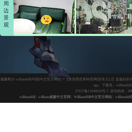
周
边
景
观
威廉希尔·williamhill(中国)中文官方网站 ✅【美加墨世界杯|官网|登录入
app、下载等。willia
沪ICP备11046010号-1
咨询热线：400-
williamhill
|
william威廉中文官网
|
WilliamHill中文官方网站
|
williamhi