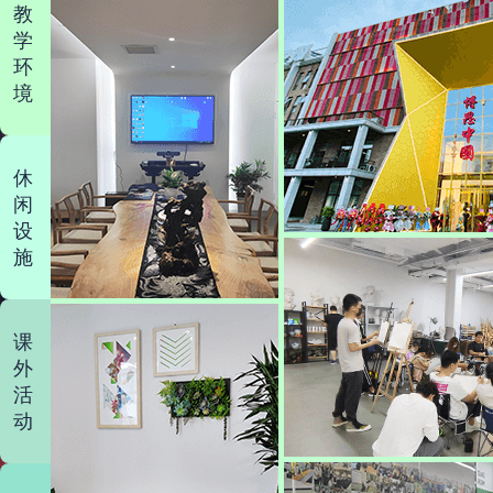
教
学
环
境
休
闲
设
施
课
外
活
动