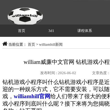
首页
3d1
课程体系
当前位置：
首页
>
williamhill新闻
william威廉中文官网 钻机游戏小
发布时间 : 2026-06-02
文章热度 :
钻机游戏小程序叫什么钻机游戏小程序是近
迎的一种娱乐方式，它不需要安装，可以随
戏，
williamhill官网
给人们带来了很大的便
戏小程序到底叫什么呢？接下来将为您揭晓答