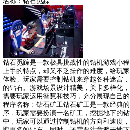
名称：钻石觅踪
钻石觅踪是一款极具挑战性的钻机游戏小程
上手的特点，却又不乏操作的难度，给玩家
体验。玩家需要控制钻机来穿越各种迷宫，
的钻石。游戏场景设计精美，关卡多样化，
需要玩家运用智慧和技巧，充分展现自己的操
程序名称：钻石矿工钻石矿工是一款经典的
序，玩家需要扮演一名矿工，挖掘地下的钻
中，玩家可以通过控制钻机的方向和速度，
取更多的钻石。同时，还需要注意避开地下