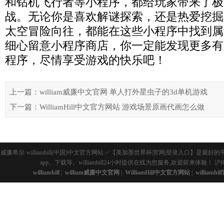
和钻机飞行者等小程序，都给玩家带来了极
战。无论你是喜欢解谜探索，还是热爱挖掘
太空冒险向往，都能在这些小程序中找到属
细心留意小程序商店，你一定能发现更多有
程序，尽情享受游戏的快乐吧！
上一篇：william威廉中文官网 单人打外星虫子的3d单机游戏
下一篇：WilliamHill中文官方网站 游戏场景原画代画怎么做
威廉希尔·williamhill(中国)中文官方网站 ✅【美加墨世界杯|官网|登录入
app、下载等。williamhill24小时提供在线为您服务,欢迎前来体验！
沪I
williamhill
|
william威廉中文官网
|
WilliamHill中文官方网站
|
williamhi