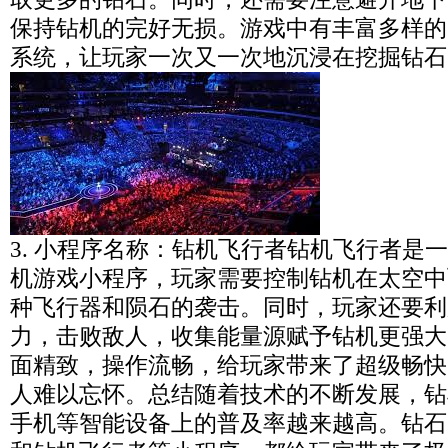
保持钻机的完好无损。游戏中有丰富多样的
系统，让玩家一次又一次地沉浸在挖掘钻石
3. 小程序名称：钻机飞行者钻机飞行者是
机游戏小程序，玩家需要控制钻机在太空中
种飞行器和陨石的袭击。同时，玩家还要利
力，击败敌人，收集能量源赋予钻机更强大
面精致，操作流畅，给玩家带来了超级畅快
人难以忘怀。总结随着技术的不断发展，钻
手机等智能设备上的普及率越来越高。钻石