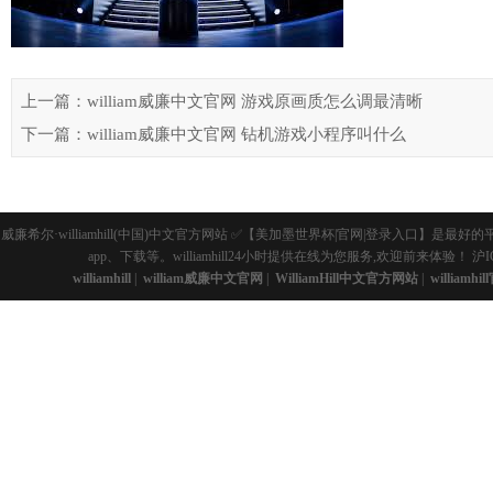
上一篇：william威廉中文官网 游戏原画质怎么调最清晰
下一篇：william威廉中文官网 钻机游戏小程序叫什么
威廉希尔·williamhill(中国)中文官方网站 ✅【美加墨世界杯|官网|登录入
app、下载等。williamhill24小时提供在线为您服务,欢迎前来体验！
沪I
williamhill
|
william威廉中文官网
|
WilliamHill中文官方网站
|
williamhi