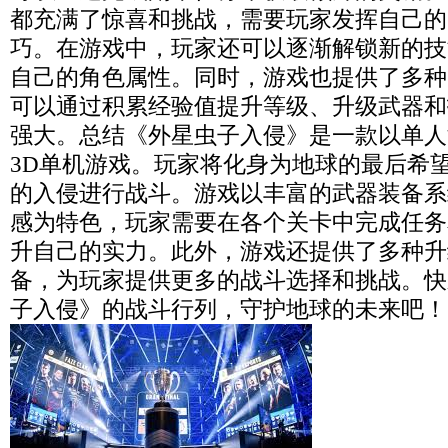
都充满了惊喜和挑战，需要玩家发挥自己的
巧。在游戏中，玩家还可以逐渐解锁新的技
自己的角色属性。同时，游戏也提供了多种
可以通过积累经验值提升等级、升级武器和
强大。总结《外星虫子入侵》是一款以单人
3D单机游戏。玩家将化身为地球的最后希
的入侵进行战斗。游戏以丰富的武器装备系
感为特色，玩家需要在各个关卡中完成任务
升自己的实力。此外，游戏还提供了多种升
备，为玩家提供更多的战斗选择和挑战。快
子入侵》的战斗行列，守护地球的未来吧！