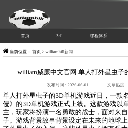
首页
3d1
课程体系
当前位置：
首页
>
williamhill新闻
william威廉中文官网 单人打外星虫子
发布时间 : 2026-06-01
文章热度 :
单人打外星虫子的3D单机游戏近日，一款
侵》的3D单机游戏正式上线。这款游戏以
主，玩家将扮演一名勇敢的战士，面对来自
子。游戏背景故事背景设定在未来的地球上